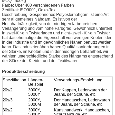
MOQ: .500kg
Farbe: Über 400 verschiedenen Farben
Zertifikat: ISO9001, Oeko-Tex
Beschreibung: Gesponnenes Polyesternähgarn ist eine Art
sehr allgemeines Nähgarn. Es ist von der
Hochhartnäckigkeit, von der niedrigen farbenreichen
Verlängerung und vom hohe Farbgrad. Gewöhnlich unterteilt
in zwei-für-ein Twisterfaden und nicht--zwei - für-ein Twister,
hat das ehemalige die Eigenschaft von wenigen Knoten, der
in der Industrie und im gewöhnlichen Nähen benutzt werden
kann. Das Industrienähen haben Qualitätsanforderungen in
der Stärke, im Knoten und in der niedrigen Behaartheit. wir
wählten unterschiedliche Stärke des Nähgarns entsprechend
der Stärke der Kleider und der Textilwaren.
Produktbeschreibung
Spezifikation
Längen-
Verwendungs-Empfehlung
Beispiel
20s/2
3000Y,
Der Kappen, Lederwaren der
5000Y
Jeans, der Schuhe, etc.
20s/3
2000Y,
Der Handtaschen, Lederwaren
3000M
der Jeans, der Schuhe, etc.
30s/2
3000Y,
Kunsthandwerk, Handtaschen,
5000Y
Schutzanzüge, etc.