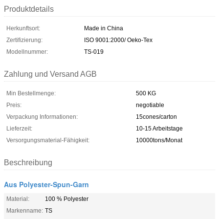
Produktdetails
Herkunftsort:
Made in China
Zertifizierung:
ISO 9001:2000/ Oeko-Tex
Modellnummer:
TS-019
Zahlung und Versand AGB
Min Bestellmenge:
500 KG
Preis:
negotiable
Verpackung Informationen:
15cones/carton
Lieferzeit:
10-15 Arbeitstage
Versorgungsmaterial-Fähigkeit:
10000tons/Monat
Beschreibung
Aus Polyester-Spun-Garn
Material:
100 % Polyester
Markenname:
TS