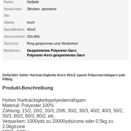
Farbe:
Gefärbt
Verwenden
Stricken, spinnend
Sie:
Stärke:
hoch
Spezifikation:
40s/2
Garnnummer:
20s-80s
Technics:
Ring gesponnen und Verdrehen
Gesponnenes Polyester-Garn
Markieren:
,
Polyester-Kern gesponnenes Garn
Gefärbter hoher Hartnäckigkeits-Kern 40s/2 spann Polyesternähgarn anti-
Pilling
Produkt-Beschreibung
Hohes Hartnäckigkeitspolyesternähgarn
Material: Polyester 100%
Zählung: 15/2, 20/2, 20/3, 20/6, 30/2, 30/3, 40/2, 40/3, 50/2,
50/3, 60/2, 60/3, 80/2, etc.
Verpacken: 1000yds zu 20000yds/cone oder 0.5kg zu
2.0kg/cone