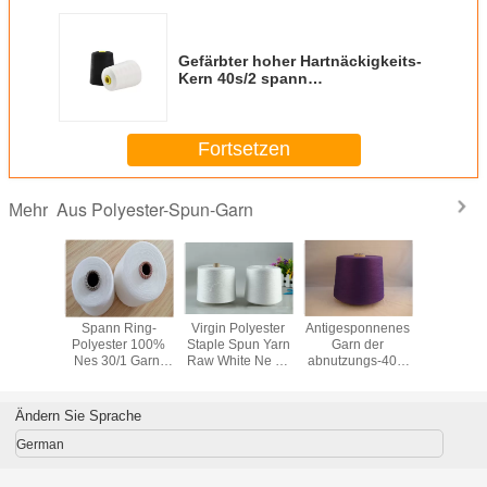
Gefärbter hoher Hartnäckigkeits-
Kern 40s/2 spann
Polyesternähgarn anti- Pilling
Fortsetzen
Aus Polyester-Spun-Garn
Mehr
spinnendes
Spann Ring-
Virgin Polyester
Antigesponnenes
100% s
ester
Polyester 100%
Staple Spun Yarn
Garn der
Jungfrau
n Garn-
Nes 30/1 Garn,
Raw White Ne 30
abnutzungs-40/2
weißes Po
eiß mit
gesponnenes
/ 1 Polyester Spun
Polyester für
gespon
u-Faser
Polyesternähgarn
Yarn
Nähgarn, hochfest
Garn, Pol
0%
Anti-Pilling
Faden 
Ändern Sie Sprache
Rohst
German