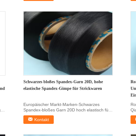
Schwarzes bloßes Spandex-Garn 20D, hohe
Ro
und
elastische Spandex-Gimpe für Strickwaren
Um
Ein
Europäischer Markt-Marken-Schwarzes
Ro
g
Spandex-bloßes Garn 20D hoch elastisch für
Qi
Strickwaren 1. ...
de
Kontakt