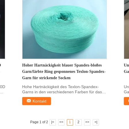
D
Hoher Hartnäckigkeit blauer Spandex-bloßes
Un
-
Garn/färbte Ring gesponnenes Texlon-Spandex-
Ga
Garn für strickende Socken
70D
Hohe Hartnäckigkeit des Texlon-Spandex-
Un
Garns in den verschiedenen Farben für das
Ga
Stricken Produkt...
Ela
Kontakt
Page 1 of 2
|<
<<
1
2
>>
>|