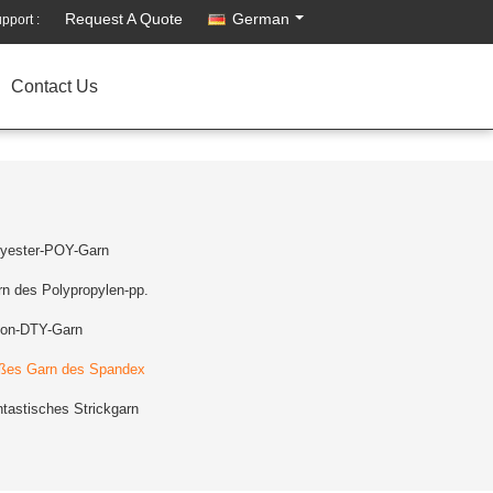
Request A Quote
German
pport :
Contact Us
lyester-POY-Garn
n des Polypropylen-pp.
lon-DTY-Garn
oßes Garn des Spandex
tastisches Strickgarn