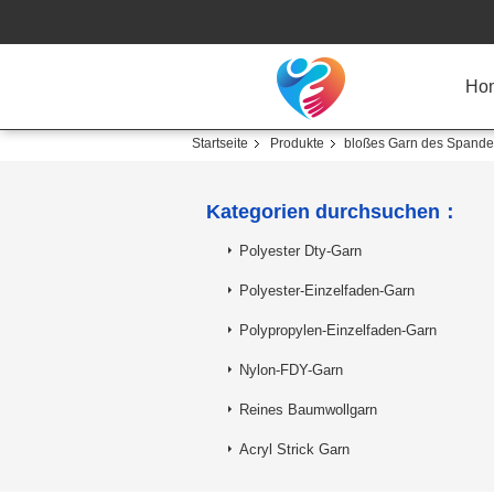
Ho
Startseite
Produkte
bloßes Garn des Spande
Kategorien durchsuchen：
Polyester Dty-Garn
Polyester-Einzelfaden-Garn
Polypropylen-Einzelfaden-Garn
Nylon-FDY-Garn
Reines Baumwollgarn
Acryl Strick Garn