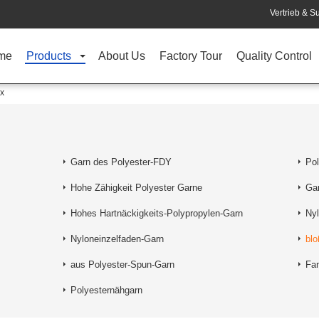
Vertrieb & Su
me
Products
About Us
Factory Tour
Quality Control
x
Garn des Polyester-FDY
Po
Hohe Zähigkeit Polyester Garne
Gar
Hohes Hartnäckigkeits-Polypropylen-Garn
Ny
Nyloneinzelfaden-Garn
bl
aus Polyester-Spun-Garn
Fan
Polyesternähgarn