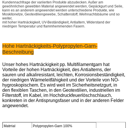
Kundennachfrage der variierten Produkte abzudecken. Außer am
gewöhnlichen gewebten Material angewendet werden, Gepäckgurt und Seile,
kann es an anderem angewendet werden unterschiedene Produkte, wie
Moskitonetze, Geotextiliengewebe, Schattenstoff, Weihnachtsbäume und so
weiter,
mit hoher Hartnäckigkeit, UV-Beständigkeit, Antialtern, Widerstand der
niedrigen Temperatur und flammhemmenden Fasern.
Hohe Hartnäckigkeits-Polypropylen-Garn-
Beschreibung
Unser hohes Hartnäckigkeit pp. Multifilamentgarn hat
Vorteile der hohen Hartnäckigkeit, des Antialterns, der
sauren und alkaliresistant, leichten, Korrosionsbeständigkeit,
der niedrigen Wärmeleitfähigkeit und der Vorteile von NO-
hygroskopischem. Es wird weit im Sicherheitsnetzgurt, in
den flexiblen Taschen, in den Geotextilien, industriellen im
Filterstoff, im Kabel, im Hochdruckfeuerlöschschlauch,
konkreten in der Antisprungsfaser und in der anderen Felder
angewendet.
Matrrial
Polypropylen-Garn 100%