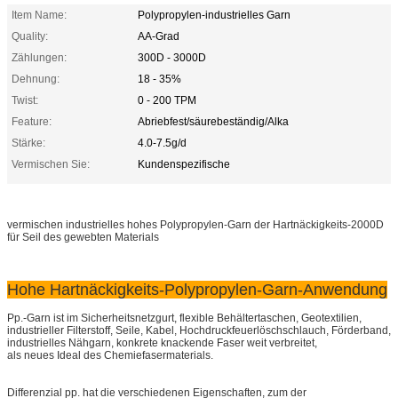
Item Name:
Polypropylen-industrielles Garn
Quality:
AA-Grad
Zählungen:
300D - 3000D
Dehnung:
18 - 35%
Twist:
0 - 200 TPM
Feature:
Abriebfest/säurebeständig/Alka
Stärke:
4.0-7.5g/d
Vermischen Sie:
Kundenspezifische
vermischen industrielles hohes Polypropylen-Garn der Hartnäckigkeits-2000D
für Seil des gewebten Materials
Hohe Hartnäckigkeits-Polypropylen-Garn-Anwendung
Pp.-Garn ist im Sicherheitsnetzgurt, flexible Behältertaschen, Geotextilien,
industrieller Filterstoff, Seile, Kabel, Hochdruckfeuerlöschschlauch, Förderband,
industrielles Nähgarn, konkrete knackende Faser weit verbreitet,
als neues Ideal des Chemiefasermaterials.
Differenzial pp. hat die verschiedenen Eigenschaften, zum der