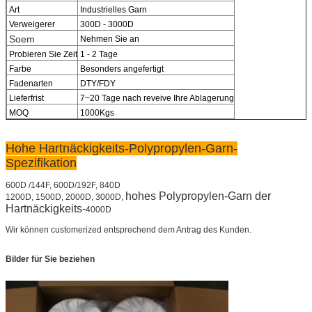
Art
Industrielles Garn
Verweigerer
300D - 3000D
Soem
Nehmen Sie an
Probieren Sie Zeit
1 - 2 Tage
Farbe
Besonders angefertigt
Fadenarten
DTY/FDY
Lieferfrist
7~20 Tage nach reveive Ihre Ablagerung
MOQ
1000Kgs
Hohe Hartnäckigkeits-Polypropylen-Garn-
Spezifikation
600D /144F, 600D/192F, 840D
hohes Polypropylen-Garn der
1200D, 1500D, 2000D, 3000D,
Hartnäckigkeits-
4000D
Wir können customerized entsprechend dem Antrag des Kunden.
Bilder für Sie beziehen