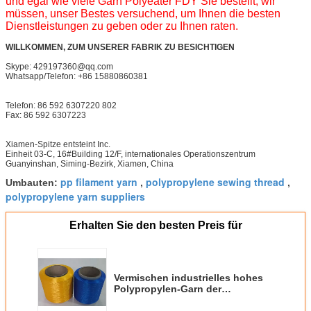
und egal wie viele Garn Polyeater FDY Sie bestellt, wir
müssen, unser Bestes versuchend, um Ihnen die besten
Dienstleistungen zu geben oder zu Ihnen raten.
WILLKOMMEN, ZUM UNSERER FABRIK ZU BESICHTIGEN
Skype: 429197360@qq.com
Whatsapp/Telefon: +86 15880860381
Telefon: 86 592 6307220 802
Fax: 86 592 6307223
Xiamen-Spitze entsteint Inc.
Einheit 03-C, 16#Building 12/F, internationales Operationszentrum
Guanyinshan, Siming-Bezirk, Xiamen, China
pp filament yarn
polypropylene sewing thread
Umbauten:
,
,
polypropylene yarn suppliers
Erhalten Sie den besten Preis für
Vermischen industrielles hohes
Polypropylen-Garn der
Hartnäckigkeits-2000D für Seil