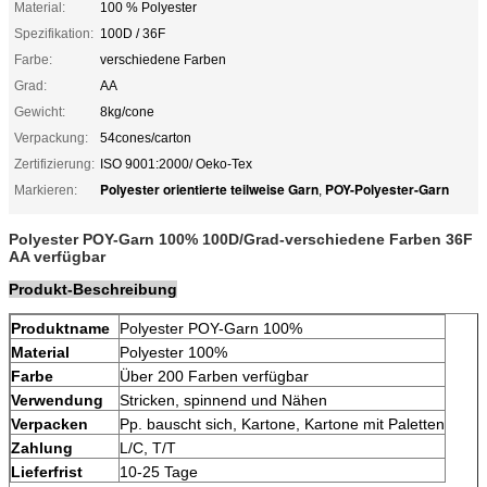
Material:
100 % Polyester
Spezifikation:
100D / 36F
Farbe:
verschiedene Farben
Grad:
AA
Gewicht:
8kg/cone
Verpackung:
54cones/carton
Zertifizierung:
ISO 9001:2000/ Oeko-Tex
Polyester orientierte teilweise Garn
POY-Polyester-Garn
Markieren:
,
Polyester POY-Garn 100% 100D/Grad-verschiedene Farben 36F
AA verfügbar
Produkt-Beschreibung
Produktname
Polyester POY-Garn 100%
Material
Polyester 100%
Farbe
Über 200 Farben verfügbar
Verwendung
Stricken, spinnend und Nähen
Verpacken
Pp. bauscht sich, Kartone, Kartone mit Paletten
Zahlung
L/C, T/T
Lieferfrist
10-25 Tage