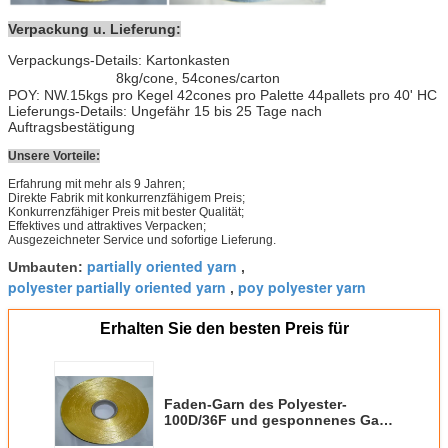
Verpackung u. Lieferung:
Verpackungs-Details: Kartonkasten
8kg/cone, 54cones/carton
POY: NW.15kgs pro Kegel 42cones pro Palette 44pallets pro 40' HC
Lieferungs-Details: Ungefähr 15 bis 25 Tage nach
Auftragsbestätigung
Unsere Vorteile:
Erfahrung mit mehr als 9 Jahren;
Direkte Fabrik mit konkurrenzfähigem Preis;
Konkurrenzfähiger Preis mit bester Qualität;
Effektives und attraktives Verpacken;
Ausgezeichneter Service und sofortige Lieferung.
partially oriented yarn
Umbauten:
,
polyester partially oriented yarn
poy polyester yarn
,
Erhalten Sie den besten Preis für
Faden-Garn des Polyester-
100D/36F und gesponnenes Garn
teilweise orientiert für Nähgarn