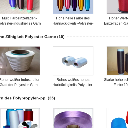
Multi Farbeinzelfaden-
Hohe helle Farbe des
Hoher Wert-
olyester-industrielles Garn
Hartnäckigkeits-Polyester-
Einzelfaden-G
20D für Taschen-Tasche
Einzelfaden-Garn-30D für
bunt als Sta
gewebte Materialien
he Zähigkeit Polyester Garne
(15)
Roher weißer industrieller
Rohes weißes hohes
Starke hohe s
Grad der Polyester-Garn-
Hartnäckigkeits-Polyester-
Farbe 1
her Hartnäckigkeits-1000D
Garn 1500D für industriellen
Hartnäckigkei
AA
Faden
Garn-10
rn des Polypropylen-pp.
(35)
Sicherhe