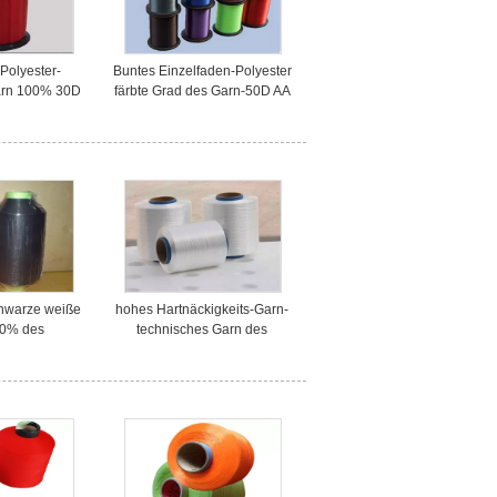
Polyester-
Buntes Einzelfaden-Polyester
arn 100% 30D
färbte Grad des Garn-50D AA
diums-Klagen
für Fischindustrie
chwarze weiße
hohes Hartnäckigkeits-Garn-
00% des
technisches Garn des
ts-Polyester-
Polyester-1500D für
00D für
Geotextilien auf Kegel
itsgurt