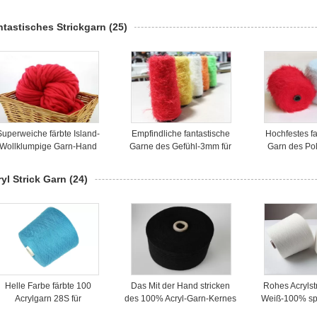
30S AA/gefärbtes
das für strickendes Gewebe
knotenloses 
freundliches Eco
aufbereitet wurde
für das
ntastisches Strickgarn
(25)
Superweiche färbte Island-
Empfindliche fantastische
Hochfestes f
Wollklumpige Garn-Hand
Garne des Gefühl-3mm für
Garn des Po
esponnenes Garn-sperriges
strickenden Polyester-Feder-
Feder-Gar
Gewicht
Garn-Leichtgewichtler
strickende 
yl Strick Garn
(24)
Helle Farbe färbte 100
Das Mit der Hand stricken
Rohes Acrylst
Acrylgarn 28S für
des 100% Acryl-Garn-Kernes
Weiß-100% sp
trickenden/spinnenden AA-
spann Garn-28S/2 gefärbte
das Stricke