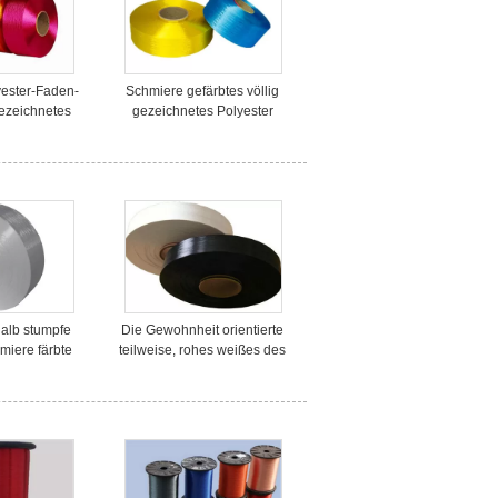
yester-Faden-
Schmiere gefärbtes völlig
gezeichnetes
gezeichnetes Polyester
olyester-Garn
100% gesponnenes Garn
/72F
100D/36F auf Papierkegel
halb stumpfe
Die Gewohnheit orientierte
miere färbte
teilweise, rohes weißes des
das Stricken,
POY-Polyester-Garn-
eundlich
300D/96F/färbt