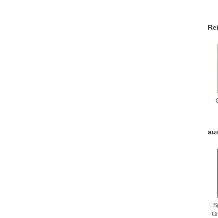
b
Re
au
S
Gr