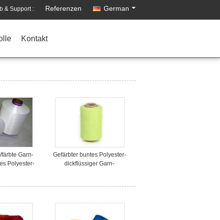
Referenzen
German
eb & Support :
olle
Kontakt
färbte Garn-
Gefärbter buntes Polyester-
s Polyester-
dickflüssiger Garn-
für das Nähen
abgehobener Betrag
gemasert für strickendes
spinnendes 150D 48F