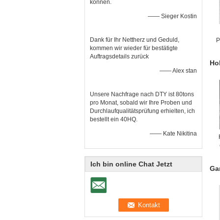
können.
—— Sieger Kostin
Dank für Ihr Nettherz und Geduld,
P
kommen wir wieder für bestätigte
Auftragsdetails zurück
Ho
—— Alex stan
Unsere Nachfrage nach DTY ist 80tons
pro Monat, sobald wir Ihre Proben und
Durchlaufqualitätsprüfung erhielten, ich
bestellt ein 40HQ.
—— Kate Nikitina
ho
Ich bin online Chat Jetzt
Ga