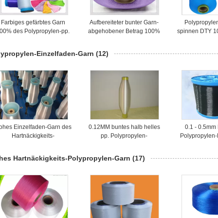
Farbiges gefärbtes Garn
Aufbereiteter bunter Garn-
Polypropyle
00% des Polypropylen-pp.
abgehobener Betrag 100%
spinnen DTY 10
DY 150D auf Kunststoffkern
des Polypropylen-pp.
Socken-hohe H
gemasert für das Stricken
lypropylen-Einzelfaden-Garn
(12)
ohes Einzelfaden-Garn des
0.12MM buntes halb helles
0.1 - 0.5mm
Hartnäckigkeits-
pp. Polypropylen-
Polypropylen-
Polypropylen-pp. für
Einzelfaden-Garn für
Garn für Gewe
Fischernetze/Filter/Kabel
Filiters/Angelschnur
hes Hartnäckigkeits-Polypropylen-Garn
(17)