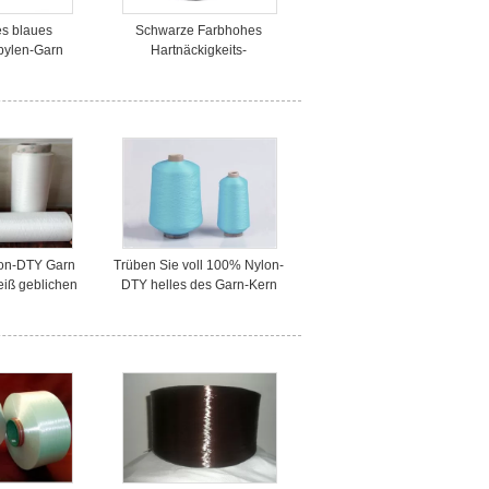
s blaues
Schwarze Farbhohes
pylen-Garn
Hartnäckigkeits-
ür den
Polypropylen-Garn Ring
ndustrieller
gesponnenes 1000D gefärbt
h Gurt
lon-DTY Garn
Trüben Sie voll 100% Nylon-
eiß geblichen
DTY helles des Garn-Kern
e Kleidung
gesponnenes Garn-70D/24F
gefärbt