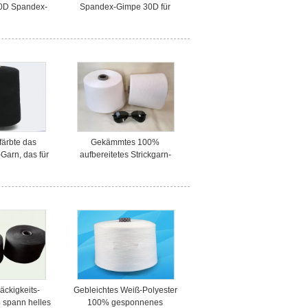
70D Spandex-
Spandex-Gimpe 30D für
s in hohem
Strumpfhosen/Unterwäsche
stisches
färbte das
Gekämmtes 100%
Garn, das für
aufbereitetes Strickgarn-
n besonders
Garn-offenes Ende für Bady-
rneuert wurde
Kleidung
äckigkeits-
Gebleichtes Weiß-Polyester
 spann helles
100% gesponnenes