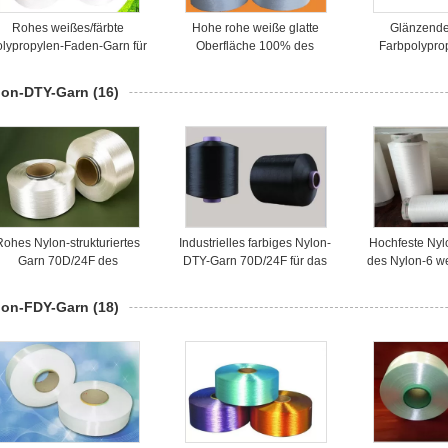
Rohes weißes/färbte
Hohe rohe weiße glatte
Glänzende
olypropylen-Faden-Garn für
Oberfläche 100% des
Farbpolypro
Seil Cutomized des
Hartnäckigkeits-
100% f
gewebten Materials
Polypropylen-Garn-1000D
spinnenden/i
lon-DTY-Garn
(16)
Gebrauc
Rohes Nylon-strukturiertes
Industrielles farbiges Nylon-
Hochfeste Ny
Garn 70D/24F des
DTY-Garn 70D/24F für das
des Nylon-6 w
Weiß-100% für Socken mit
Spinnen von Sportwear und
für nahtlos
glatter Oberfläche
von Geweben
lon-FDY-Garn
(18)