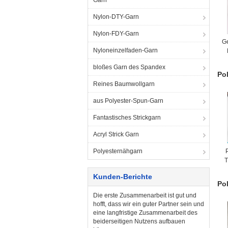
Garn
Nylon-DTY-Garn
Nylon-FDY-Garn
G
Nyloneinzelfaden-Garn
bloßes Garn des Spandex
Po
Reines Baumwollgarn
aus Polyester-Spun-Garn
Fantastisches Strickgarn
Acryl Strick Garn
Polyesternähgarn
T
f
Kunden-Berichte
Po
Die erste Zusammenarbeit ist gut und
hofft, dass wir ein guter Partner sein und
eine langfristige Zusammenarbeit des
beiderseitigen Nutzens aufbauen