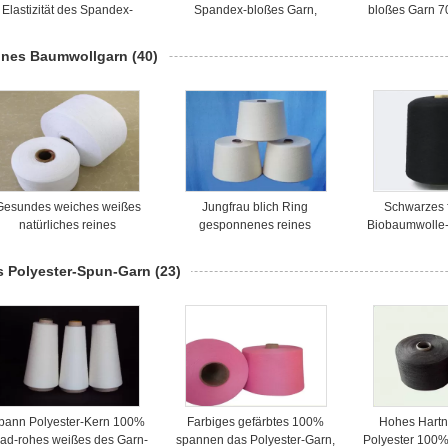
Elastizität des Spandex-
Spandex-bloßes Garn,
bloßes Garn 
loße Garn-Faden-Garn-20D
Spandex-Gimpe 20D
Garn-dünne
Grade ela
ines Baumwollgarn
(40)
Gesundes weiches weißes
Jungfrau blich Ring
Schwarzes 
natürliches reines
gesponnenes reines
Biobaumwolle-
Baumwollgarn 10S für
Baumwollgarn, natürliches
das Stricke
weiche Gitter-Handtücher
Baumwollgarn auf Kegeln
angefertigt e
s Polyester-Spun-Garn
(23)
pann Polyester-Kern 100%
Farbiges gefärbtes 100%
Hohes Hartn
ad-rohes weißes des Garn-
spannen das Polyester-Garn,
Polyester 100%