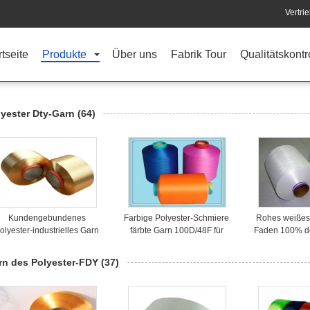
Vertri
rtseite
Produkte
Über uns
Fabrik Tour
Qualitätskontr
lyester Dty-Garn
(64)
Kundengebundenes
Farbige Polyester-Schmiere
Rohes weißes/
olyester-industrielles Garn
färbte Garn 100D/48F für
Faden 100% de
300D, volles stumpfes
strickende
DTY 150D/48F 
Polyester-Garn
Handschuhe/Socken
rn des Polyester-FDY
(37)