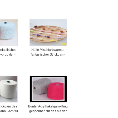
des Garn-30S
flammhemmendes für
 Nähen
Feuerbekämpfungs-Gewebe
antastisches
Helle Mischfarbwarmer
lypropylen-
fantastischer Strickgarn-
n-3mm für
Faden für Winter-Stoff Soem-
Handschuhe
Service
rickgarn des
Bunter Acrylhäkelgarn-Ring
ann Garn für
gesponnen für das Mit der
n/spinnend
Hand stricken hochfest