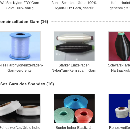
Weißes Nylon-FDY Garn
Bunte Schmiere färbte 100%
Hohe Hartnä
Colot 100% völlig
Nylon-FDY Garn, das für
genehmigte 
gezeichnetes 150D/48F für
Socken/Handschuhe
Nylon-völlig 
Socken/Sportkleidung
verdreht wurde
Garn weiße
loneinzelfaden-Garn
(16)
lles Farbnyloneinzelfaden-
Starker Einzelfaden
Schwarz-Farb
Garn-verdrehte
NylonYarn-Kern spann Garn
Hartnäckig
Hitzebeständigkeit für
30D für industrielle
Nyloneinzel
Gewebe
Materialien
technische d
oßes Garn des Spandex
(16)
Rohes weißes/färbte hohe
Bunter hoher Elastizität
Rohes weiße