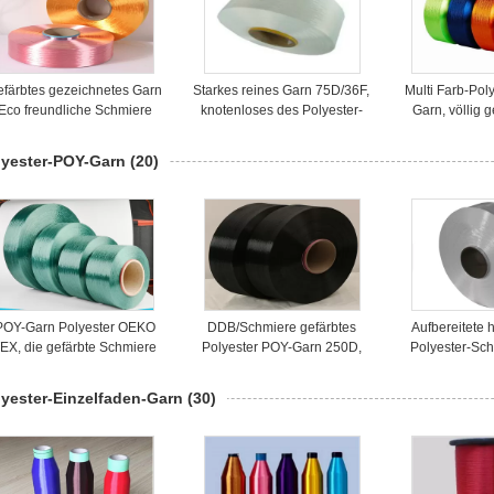
efärbtes gezeichnetes Garn
Starkes reines Garn 75D/36F,
Multi Farb-Pol
Eco freundliche Schmiere
knotenloses des Polyester-
Garn, völlig 
des Polyester-FDY Garn-
FDY Polyester-Garn 100%
gesponnenes P
50D/24F völlig
100D
lyester-POY-Garn
(20)
POY-Garn Polyester OEKO
DDB/Schmiere gefärbtes
Aufbereitete 
EX, die gefärbte Schmiere
Polyester POY-Garn 250D,
Polyester-Sch
ärbte Polyester-Faden-Garn
schwarzer Polyester-Kern
das Garn für 
300D für Beschaffenheit
spannen Garn für das
umweltfr
lyester-Einzelfaden-Garn
(30)
Stricken