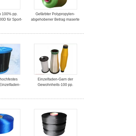
n 100% pp.
Gefärbter Polypropylen-
0D für Sport-
abgehobener Betrag maserte
artnäckigkeit
Garn-Teppich-Garn 100D für
Nähgarn
 hochfestes
Einzelfaden-Garn der
Einzelfaden-
Gewohnheits-100 pp.
be-Produktion
0.08mm - 2.0mm gefärbt für
das Spinnen, niedrige
Verlängerung