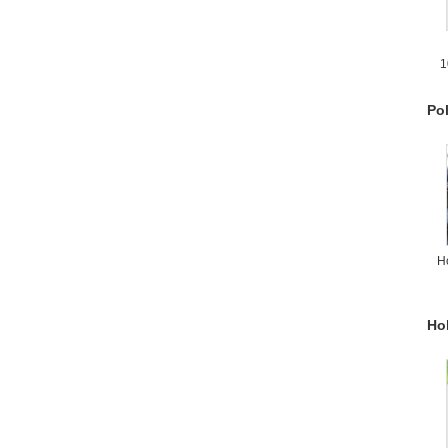
1
F
Po
H
Ho