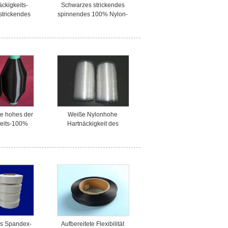
ckigkeits-
Schwarzes strickendes
strickendes
spinnendes 100% Nylon-
gezeichnetes
Garn-voll gezeichnetes
s Oeko-Tex
gefärbtes starkes besonders
angefertigt
e hohes der
Weiße Nylonhohe
keits-100%
Hartnäckigkeit des
faden-Garn-
einzelfaden-Garn-30D für
es Garn-50D
Filtersieb/Filterstoff
s Spandex-
Aufbereitete Flexibilität